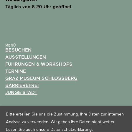
Täglich von 8-20 Uhr geöffnet
MENÜ
BESUCHEN
AUSSTELLUNGEN
FÜHRUNGEN & WORKSHOPS
TERMINE
GRAZ MUSEUM SCHLOSSBERG
BARRIEREFREI
JUNGE STADT
Bitte erteilen Sie uns die Zustimmung, Ihre Daten zur internen
Analyse zu verwenden. Wir geben Ihre Daten nicht weiter.
Lesen Sie auch unsere
Datenschutzerklärung
.
ENAGEMENT