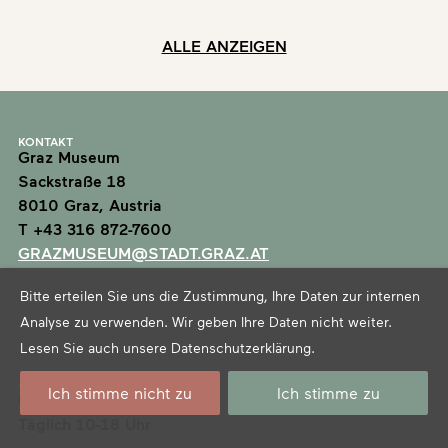
ALLE ANZEIGEN
KONTAKT
Graz Museum
Sackstraße 18
8010 Graz, Austria
T +43 316 872-7600
GRAZMUSEUM@STADT.GRAZ.AT
Bitte erteilen Sie uns die Zustimmung, Ihre Daten zur internen
Analyse zu verwenden. Wir geben Ihre Daten nicht weiter.
Lesen Sie auch unsere
Datenschutzerklärung
.
ÖFFNUNGSZEITEN
Ich stimme nicht zu
Ich stimme zu
Graz Museum Sackstraße
Täglich 10-18 Uhr