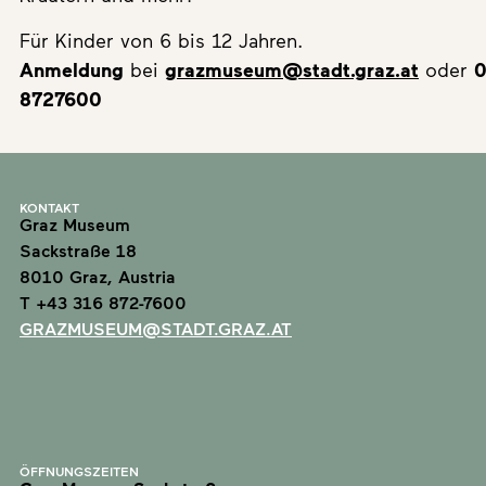
Für Kinder von 6 bis 12 Jahren.
Anmeldung
bei
grazmuseum@stadt.graz.at
oder
0
8727600
KONTAKT
Graz Museum
Sackstraße 18
8010 Graz, Austria
T +43 316 872-7600
GRAZMUSEUM@STADT.GRAZ.AT
ÖFFNUNGSZEITEN