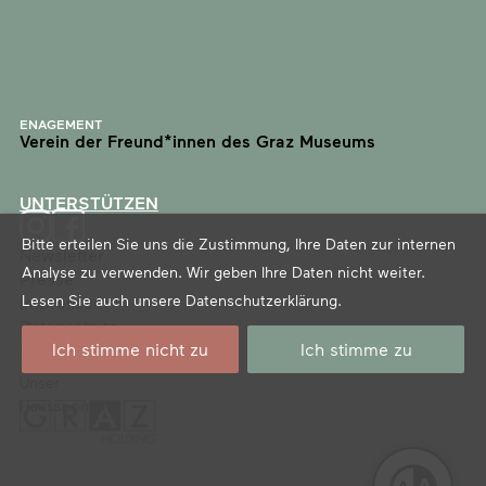
ENAGEMENT
Verein der Freund*innen des Graz Museums
UNTERSTÜTZEN
Bitte erteilen Sie uns die Zustimmung, Ihre Daten zur internen
Newsletter
Analyse zu verwenden. Wir geben Ihre Daten nicht weiter.
Presse
Lesen Sie auch unsere
Datenschutzerklärung
.
Impressum
Datenschutz
Ich stimme nicht zu
Ich stimme zu
Barrierefreiheitserklärung
Unser
Haussponsor