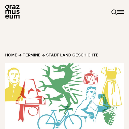
HOME
→
TERMINE
→
STADT LAND GESCHICHTE