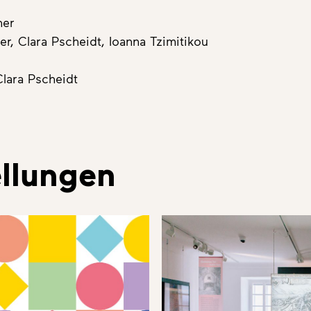
ner
r, Clara Pscheidt, Ioanna Tzimitikou
Clara Pscheidt
llungen