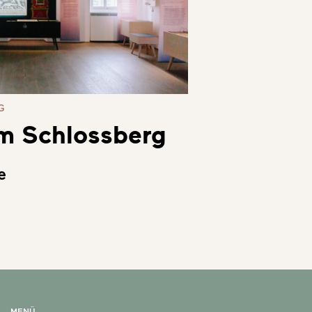
G
m Schlossberg
e
MENÜ