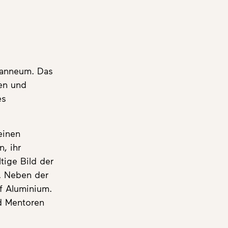
oanneum. Das
nen und
es
einen
n, ihr
tige Bild der
d. Neben der
uf Aluminium.
d Mentoren