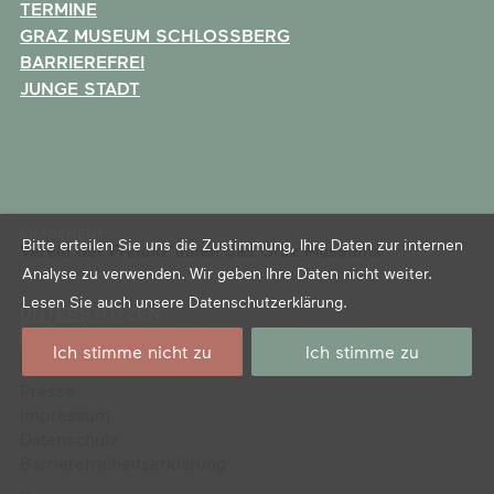
TERMINE
GRAZ MUSEUM SCHLOSSBERG
BARRIEREFREI
JUNGE STADT
ENAGEMENT
Bitte erteilen Sie uns die Zustimmung, Ihre Daten zur internen
Verein der Freund*innen des Graz Museums
Analyse zu verwenden. Wir geben Ihre Daten nicht weiter.
Lesen Sie auch unsere
Datenschutzerklärung
.
UNTERSTÜTZEN
Ich stimme nicht zu
Ich stimme zu
Newsletter
Presse
Impressum
Datenschutz
Barrierefreiheitserklärung