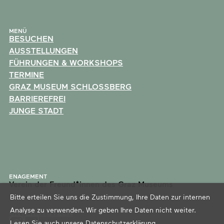
MENÜ
BESUCHEN
AUSSTELLUNGEN
FÜHRUNGEN & WORKSHOPS
TERMINE
GRAZ MUSEUM SCHLOSSBERG
BARRIEREFREI
JUNGE STADT
ENAGEMENT
Verein der Freund*innen des Graz Museums
Bitte erteilen Sie uns die Zustimmung, Ihre Daten zur internen
Analyse zu verwenden. Wir geben Ihre Daten nicht weiter.
UNTERSTÜTZEN
Lesen Sie auch unsere
Datenschutzerklärung
.