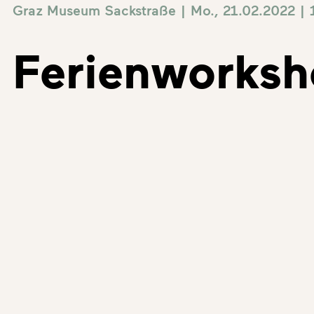
Graz Museum Sackstraße | Mo., 21.02.2022 |
Ferienworksh
Ferienworkshop für Kinder vo
[et_pb_section fb_built=“1″ _builder_version=“4.9.1
_module_preset=“default“][et_pb_column type=“4_4″
_builder_version=“4.9.1″ _module_preset=“default“ 
Was interessiert dich am meisten? Der Schlossberg
die Straßenbahn?
Im Workshop
Junge Stadt
bestimmst du das Program
zusammenstellen. In Mini Games erfährst du noch m
viele spannende Dinge aus vielen Jahrhunderten auf