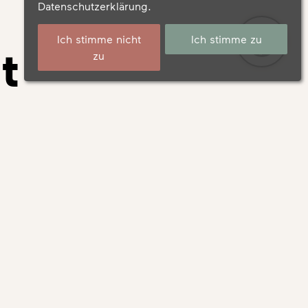
Datenschutzerklärung
.
Ich stimme nicht
Ich stimme zu
t
zu
n=“4.9.1″
et_pb_text
 gibt? Oder
zuhause
n natürlich