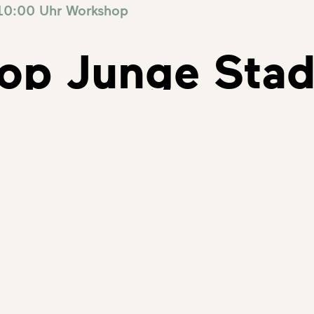
 10:00 Uhr
Workshop
op Junge Stad
n 8 bis 12 Jahren
″ _module_preset=“default“][et_pb_row _builder_versio
 _builder_version=“4.9.1″ _module_preset=“default“][
hover_enabled=“0″ sticky_enabled=“0″]
? Wie man früher gearbeitet hat? Seit wann es Kinos
m! Du kannst dir deine eigene Stadtgeschichte für 
ehr Neues über Graz. Und in den Ausstellungen warte
 dich!