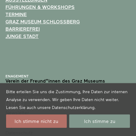
FÜHRUNGEN & WORKSHOPS
TERMINE
GRAZ MUSEUM SCHLOSSBERG
BARRIEREFREI
JUNGE STADT
ENAGEMENT
Verein der Freund*innen des Graz Museums
Bitte erteilen Sie uns die Zustimmung, Ihre Daten zur internen
UNTERSTÜTZEN
Analyse zu verwenden. Wir geben Ihre Daten nicht weiter.
Lesen Sie auch unsere
Datenschutzerklärung
.
Newsletter
Presse
Ich stimme nicht zu
Ich stimme zu
Impressum
Datenschutz