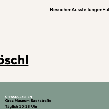
Besuchen
Ausstellungen
Fü
öschl
ÖFFNUNGSZEITEN
Graz Museum Sackstraße
Täglich 10-18 Uhr