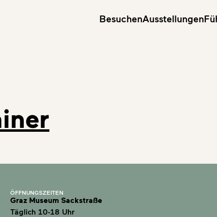
Besuchen
Ausstellungen
Fü
iner
ÖFFNUNGSZEITEN
Graz Museum Sackstraße
Täglich 10-18 Uhr