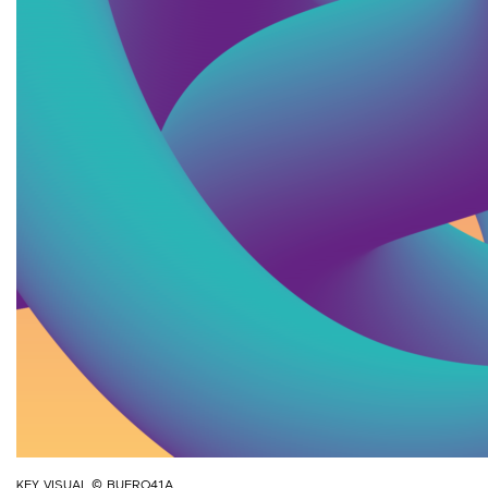
KEY VISUAL © BUERO41A